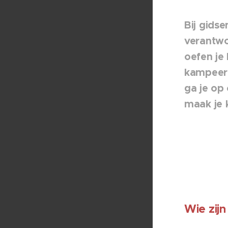
Bij gids
verantwoo
oefen je
kampeer 
ga je op
maak je
Wie zijn