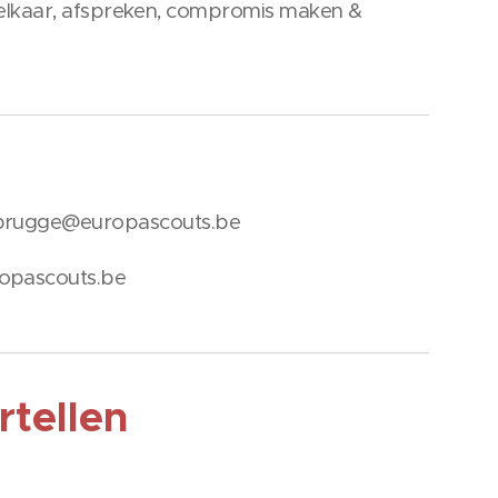
elkaar, afspreken, compromis maken &
e.brugge@europascouts.be
ropascouts.be
rtellen