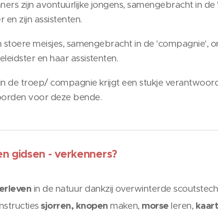
ers zijn avontuurlijke jongens, samengebracht in de 
r en zijn assistenten.
n stoere meisjes, samengebracht in de 'compagnie', o
leidster en haar assistenten.
in de troep/ compagnie krijgt een stukje verantwoord
orden voor deze bende.
en gidsen - verkenners?
erleven
in de natuur dankzij overwinterde scoutstec
sjorren, knopen
morse
kaart
nstructies
maken,
leren,