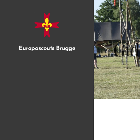
Gid
Europascouts Brugge