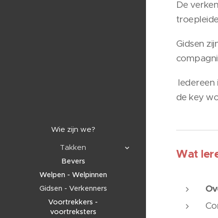
De verkenn
troepleide
Gidsen zij
compagnie
Iedereen 
de key wo
Wie zijn we?
Takken
Wat ler
Bevers
Welpen - Welpinnen
Ov
Gidsen - Verkenners
Voortrekkers -
Co
voortreksters