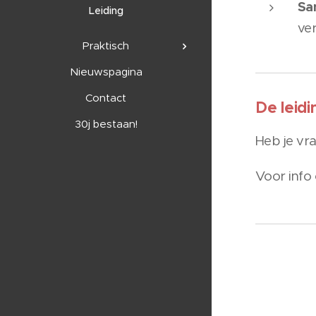
Sa
Leiding
ve
Praktisch
Nieuwspagina
Contact
De leidi
30j bestaan!
Heb je vr
Voor info